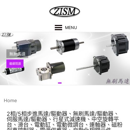
MENU
無刷馬達
繼續閱讀
Home
2相/5相步進馬達/驅動器、無刷馬達/驅動器
、
伺服馬達/驅動器
、行星式減速機
、
中空旋轉平
台、
滑台
、
電動缸、電動微調台、連軸器、磁粉