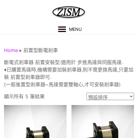
Skip
to
content
紫
MENU
盛
科
Home
▸
前置型斷電剎車
技
斷電式剎車器 前置安裝型:適用於 步進馬達與伺服馬達.
♦已購置馬達時,機構需要加裝剎車器,則不需更換馬達,只要加
有
裝 前置型剎車器即可.
限
(一般後置型剎車器~馬達需要雙軸心,才可安裝剎車器)
公
顯示所有 5 筆結果
司
技
術
支