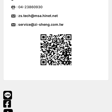
: 04-23860930
:
zs.tech@msa.hinet.net
:
service@zi-sheng.com.tw