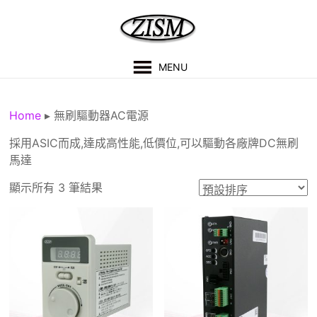
Skip
to
content
紫
MENU
盛
科
Home
▸
無刷驅動器AC電源
技
採用ASIC而成,達成高性能,低價位,可以驅動各廠牌DC無刷
馬達
有
顯示所有 3 筆結果
限
公
司
技
術
支