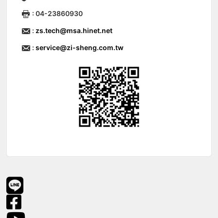
: 04-23860930
:
zs.tech@msa.hinet.net
:
service@zi-sheng.com.tw