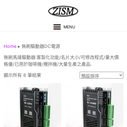
Skip
to
content
紫
MENU
盛
科
Home
▸
無刷驅動器DC電源
技
無刷馬達驅動器:客製化功能/名片大小/可修改程式/量大價
格優/已用於咖啡機/攪拌機/大量生產之產品.
有
顯示所有 8 筆結果
限
公
司
技
術
支