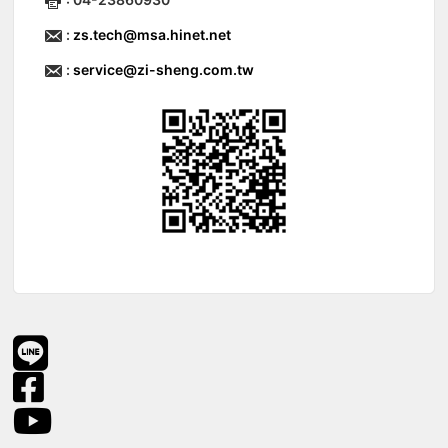
:
zs.tech@msa.hinet.net
:
service@zi-sheng.com.tw