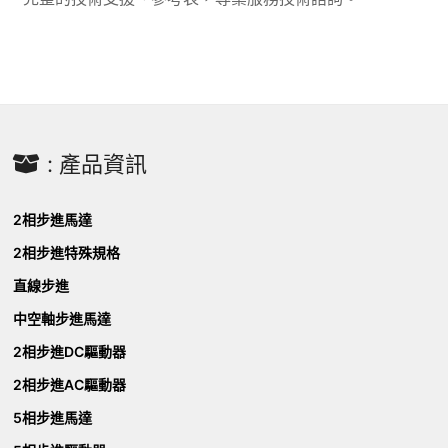
20
19.545
25
26.729
30
30.352
36
36.214
40
40.284
50
50.356
60
60.585
: 產品資訊
75
75.732
90
90.358
100
100.39
2相步進馬達
120
120.34
150
149.58
2相步進特殊規格
180
178.46
直線步進
中空軸步進馬達
2相步進DC驅動器
2相步進AC驅動器
5相步進馬達