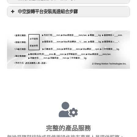
中空旋轉平台安裝馬達組合步驟
2GN
2GN
3GN
3GN
4GN
4GN
5GN
5GN
比數
實際比
比數
實際比
比數
實際比數
比數
實際比數
數
數
螺絲
M4*P0.7
M5*P0.8
M6*P1.0
3
3.006
3
3.075
3
3.055
3
3.055
螺絲鎖緊扭矩(N.m)
4.83
10
16.3
3.6
3.562
3.6
3.526
3.6
3.597
3.6
–
5
4.944
5
5.084
5
5.039
5
5.011
請先確認馬達的連接板的尺寸是否正確&軸心是否需
6
6.042
6
6.059
6
6.066
6
5.998
要軸套:
7.5
7.495
7.5
7.585
7.5
7.517
7.5
7.417
9
8.939
9
8.88
9
8.925
9
9.091
10
10.093
12.5
12.591
10
10.24
10
–
12.5
12.468
15
15.03
12.5
12.523
12.5
12.582
15
15.038
18
17.515
15
14.967
15
15.192
18
17.812
20
20.331
18
18.154
18
17.964
20
20.341
25
25.298
20
20.074
20
19.91
25
25.02
30
29.645
25
24.695
25
25.5
30
29.21
36
35.936
30
29.833
30
30.06
36
36.058
40
40.081
36
36.699
36
36
40
39.915
50
51.465
40
40.65
40
39.1
完整的產品服務
50
49.985
60
60.143
50
50.769
50
48.96