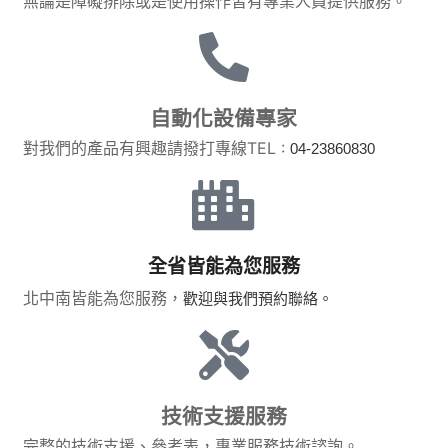
無論是障礙排除或是使用操作皆有專業人員提供服務。
60
60
75
75.093
60
60.145
60
60.88
75
74.604
90
90.451
75
76.818
75
76.04
90
90.599
100
99.548
90
91.233
90
91.05
100
99.73
120
120.3
100
99.763
100
98.9
120
120.09
150
150.05
120
120.52
120
119.56
150
150.82
180
179.47
150
148.26
150
149.71
自動化設備專家
180
179.24
180
181.23
180
180.27
對我們的產品有興趣請撥打專線TEL :
04-23860830
5GU
5GU
*
2GU
2GU
*
5GB
5GB
比數
實際比數
比數
實際比數
比數
實際比數
3
3.026
5
4.95
5
4.925
全省皆能為您服務
3.6
3.599
10
9.79
10
10.203
5
4.983
20
20.07
15
15.38
北中南皆能為您服務，
歡迎與我們預約聯絡。
6
5.853
30
29.68
20
20.139
7.5
7.564
50
49.14
30
30.139
9
9.112
60
60.31
50
50.772
10
10.064
75
75.25
100
99.109
12.5
12.492
100
101.22
技術支援服務
15
15.27
18
17.212
完整的技術支援、參考表，專業服務技術諮詢。