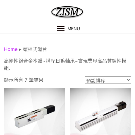
Skip
to
content
紫
MENU
盛
科
Home
▸
螺桿式滑台
技
高剛性鋁合金本體~搭配日系軸承~實現業界高品質線性模
組.
有
顯示所有 7 筆結果
限
公
司
技
術
支