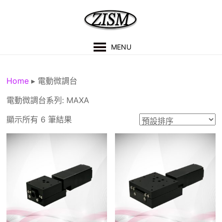
Skip
to
content
紫
MENU
盛
科
Home
▸
電動微調台
技
電動微調台系列: MAXA
有
顯示所有 6 筆結果
限
公
司
技
術
支