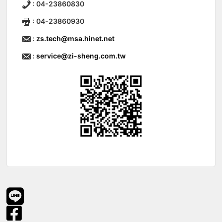
: 04-23860830
: 04-23860930
:
zs.tech@msa.hinet.net
:
service@zi-sheng.com.tw