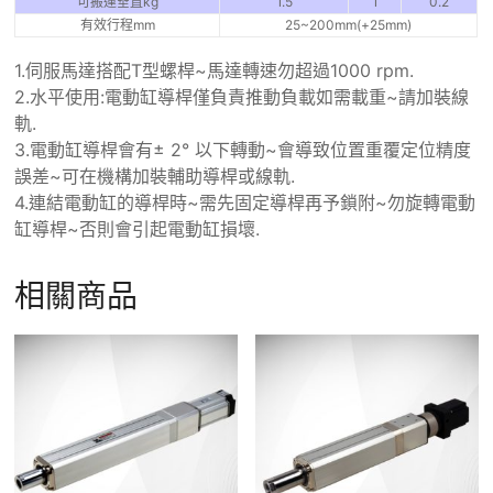
可搬運垂直kg
1.5
1
0.2
有效行程mm
25~200mm(+25mm)
1.伺服馬達搭配T型螺桿~馬達轉速勿超過1000 rpm.
2.水平使用:電動缸導桿僅負責推動負載如需載重~請加裝線
軌.
3.電動缸導桿會有± 2° 以下轉動~會導致位置重覆定位精度
誤差~可在機構加裝輔助導桿或線軌.
4.連結電動缸的導桿時~需先固定導桿再予鎖附~勿旋轉電動
缸導桿~否則會引起電動缸損壞.
相關商品