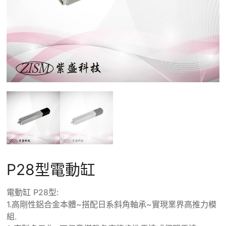
援
P28型電動缸
電動缸 P28型:
1.高剛性鋁合金本體~搭配日系斜角軸承~實現業界高推力模
組.