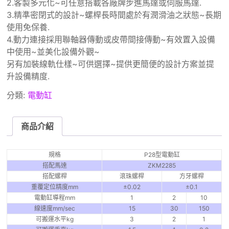
2.客製多元化~可任意搭載各廠牌步進馬達或伺服馬達.
3.精準密閉式的設計~螺桿長時間處於有潤滑油之狀態~長期
使用免保養.
4.動力連接採用聯軸器傳動或皮帶間接傳動~有效置入設備
中使用~並美化設備外觀~
另有加裝線軌仕樣~可供選擇~提供更簡便的設計方案並提
升設備精度.
分類:
電動缸
商品介紹
規格
P28型電動缸
搭配馬達
ZKM2285
搭配螺桿
滾珠螺桿
方牙螺桿
重覆定位精度mm
±0.02
±0.1
電動缸導程mm
1
2
10
線速度mm/sec
15
30
150
可搬運水平kg
3
2
1