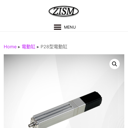
Skip
to
content
紫
MENU
盛
科
Home
▸
電動缸
▸
P28型電動缸
技
有
限
公
司
技
術
支